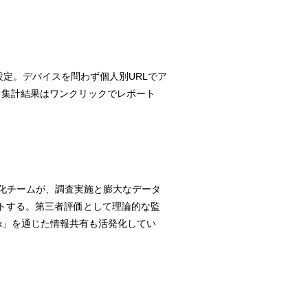
設定。デバイスを問わず個人別URLでア
で、集計結果はワンクリックでレポート
強化チームが、調査実施と膨大なデータ
トする。第三者評価として理論的な監
ox」を通じた情報共有も活発化してい