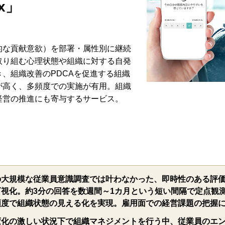
x」
的な貢献意欲）を部署・属性別に継続
取り組む心理状態や組織に対する自発
、組織改善のPDCAを促進する組織
が高く、多頻度での実施が有用。組織
経営の推進にも寄与するサービス。
の大規模な従業員意識調査では叶わなかった、即時性のある評価
可視化。約3分の回答を数週間～1カ月という短い間隔で定点観
頻度で組織状態の見える化を実現。雇用面での経営課題の把握
変化の激しい状況下で組織マネジメントを行う中、従業員のエ