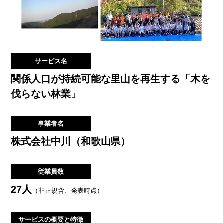
サービス名
関係人口が持続可能な里山を再生する「木を
伐らない林業」
事業者名
株式会社中川（和歌山県）
従業員数
27人
（非正規含、発表時点）
サービスの
概要と特徴