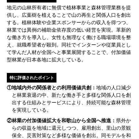
地元の山林所有者に無償で植林事業と森林管理業務を提
供し、広葉樹を植えることで山の再生と関係人口を創出
する。植林体験や企業スポンサーからの収入を得つつ、
林業では異例の補助金依存度の低い経営を実現。革新的
な働き方を導入し、女性も無理なく働ける職場環境を整
え、就職希望者が殺到。同社でインターンや従業員とし
て学んだ人材が全国へと事業展開することで、付加価値
型林業が日本各地に拡大している。
特に評価されたポイント
①地域内外の関係者との利用価値共創：
地域の人口減少
と林業衰退の中、新たな働き手と多様な関係人口を創
出する仕組みとサービスにより、持続可能な森林管理
を実現している。
②林業の付加価値拡大を和歌山から全国へ推進：
県外か
らの収益を地域に還元しつつ、雇用創出、里山の景観
保全、災害対策など多様な価値を創出。同モデルを和