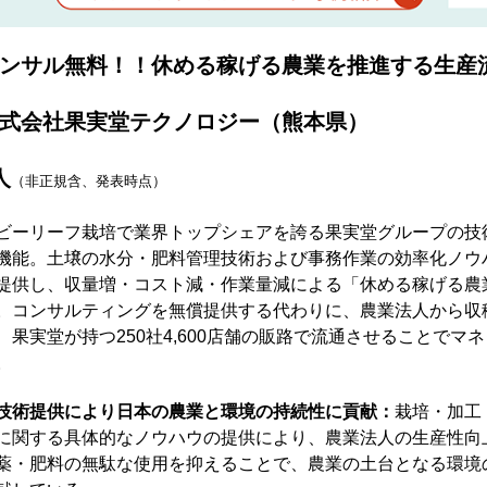
ンサル無料！！休める稼げる農業を推進する生産
式会社果実堂テクノロジー（熊本県）
人
（非正規含、発表時点）
ビーリーフ栽培で業界トップシェアを誇る果実堂グループの技
機能。土壌の水分・肥料管理技術および事務作業の効率化ノウ
提供し、収量増・コスト減・作業量減による「休める稼げる農
。コンサルティングを無償提供する代わりに、農業法人から収
、果実堂が持つ250社4,600店舗の販路で流通させることでマ
。
技術提供により日本の農業と環境の持続性に貢献：
栽培・加工
に関する具体的なノウハウの提供により、農業法人の生産性向
薬・肥料の無駄な使用を抑えることで、農業の土台となる環境