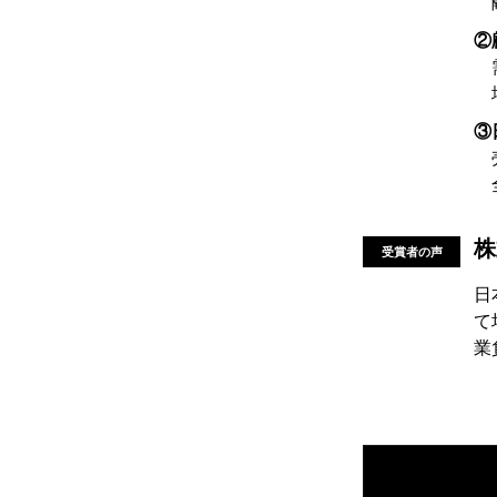
②
③
株
受賞者の声
日
て
業