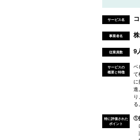
コ
サービス名
株
事業者名
9
従業員数
ベ
サービスの
概要と特徴
て
に
進
り
る
①
特に評価された
ポイント