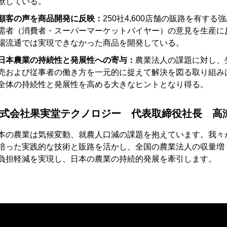
献している。
顧客の声を商品開発に反映：
250社4,600店舗の販路を有す
需者（消費者・スーパーマーケットバイヤー）の意見を生産に
場流通では実現できなかった商品を開発している。
日本農業の持続性と発展性への寄与：
農業法人の課題に対し、
売および従事者の働き方を一元的に捉えて解決を図る取り組み
全体の持続性と発展性を高める大きなヒントとなり得る。
式会社果実堂テクノロジー 代表取締役社長 高瀬
本の農業は気候変動、就農人口減の課題を抱えています。我々
培った実践的な技術と販路を活かし、全国の農業法人の収量増
負担軽減を実現し、日本の農業の持続的発展を牽引します。