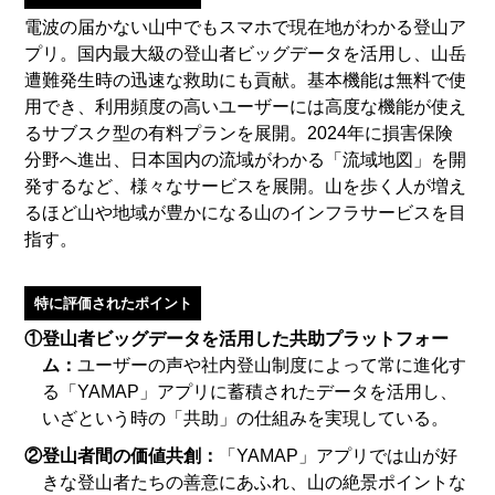
電波の届かない山中でもスマホで現在地がわかる登山ア
プリ。国内最大級の登山者ビッグデータを活用し、山岳
遭難発生時の迅速な救助にも貢献。基本機能は無料で使
用でき、利用頻度の高いユーザーには高度な機能が使え
るサブスク型の有料プランを展開。2024年に損害保険
分野へ進出、日本国内の流域がわかる「流域地図」を開
発するなど、様々なサービスを展開。山を歩く人が増え
るほど山や地域が豊かになる山のインフラサービスを目
指す。
特に評価されたポイント
①登山者ビッグデータを活用した共助プラットフォー
ム：
ユーザーの声や社内登山制度によって常に進化す
る「YAMAP」アプリに蓄積されたデータを活用し、
いざという時の「共助」の仕組みを実現している。
②登山者間の価値共創：
「YAMAP」アプリでは山が好
きな登山者たちの善意にあふれ、山の絶景ポイントな