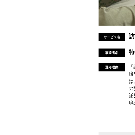
訪
サービス名
特
事業者名
「
選考理由
済
は
の
託
境